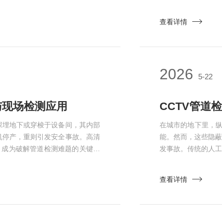
同拥有了一双可以任意弯曲、缩
器人的功能特点，
裂纹、腐蚀、异物、磨损等隐患一
清摄像头搭配多角
查看详情
破在于成像质量的质的飞跃。画面
腐蚀斑点，还是沉
同时，具备灵...
2026
5-22
与现场检测应用
深埋地下或穿梭于设备间，其内部
在城市的地下里，纵
机停产，重则引发安全事故。高清
能。然而，这些隐
，成为破解管道检测难题的关键利
发事故。传统的人
眼，穿透管道盲区高清工业管道内
进步，CCTV管道
示的精密系统，核心原理在于将柔
的手段为城市保驾护
查看详情
时，前端搭载的高亮度光源，通过
精度传感系统，如同