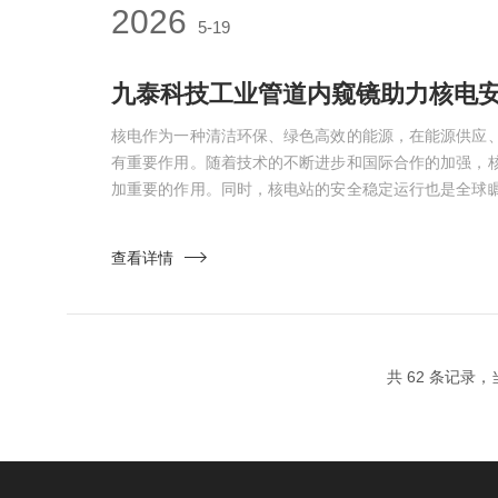
2026
5-19
九泰科技工业管道内窥镜助力核电
核电作为一种清洁环保、绿色高效的能源，在能源供应
有重要作用。随着技术的不断进步和国际合作的加强，
加重要的作用。同时，核电站的安全稳定运行也是全球
和常规岛两大部分，核岛主要包括反应堆等一次回路系
岛则主要是蒸汽传输系统和汽轮机系统。每个部分都包
查看详情
之间通过大量的管道进行连接。核电管道内部质量的检
核电站安全、...
共 62 条记录，当