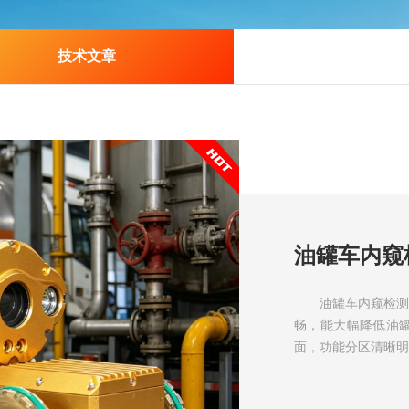
技术文章
油罐车内窥
油罐车内窥检
畅，能大幅降低油
面，功能分区清晰
悉全部操作逻辑。机身