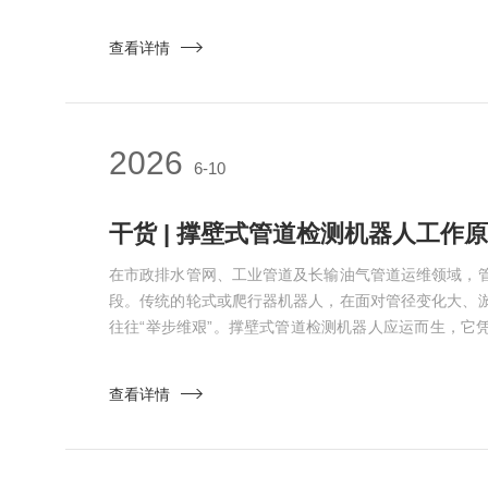
智能化检测设备，可深入叶片狭小内腔完成检测，现已
本文系统化解析其工作原理与核心应用优势。一、核心
查看详情
腔体自适应行走与高清内窥成像技术完成检测作业。整
叶片狭小、弯...
2026
6-10
在市政排水管网、工业管道及长输油气管道运维领域，
段。传统的轮式或爬行器机器人，在面对管径变化大、
往往“举步维艰”。撑壁式管道检测机器人应运而生，它
理，解决了传统机器人易打滑、易倾覆的痛点。本文将
作原理：从“驱动轮”到“流体牵引”的变革传统机器人
查看详情
壁式机器人放弃了对“管底路面”的依赖。1.力学模型
径...