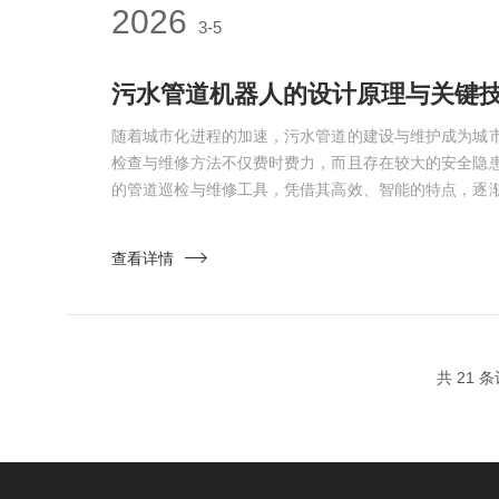
2026
3-5
污水管道机器人的设计原理与关键
随着城市化进程的加速，污水管道的建设与维护成为城
检查与维修方法不仅费时费力，而且存在较大的安全隐
的管道巡检与维修工具，凭借其高效、智能的特点，逐
设计原理和关键技术两方面进行探讨。一、设计原理污
着适应复杂管道环境和高效执行检查与维修任务展开。
查看详情
污浊的管道环境中自主移动，进行实时监测，发现并修
要具备较强的...
共 21 