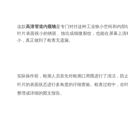
这款
高清管道
内窥镜
是专门对付这种工业狭小空间
和
内部
叶片
表面
很小的
锈斑
、
蚀坑
或细微裂纹，
也能在屏幕上清
小，
真正做到
了
检查无遗漏。
实际操作
前
，检测
人员
首先对检测口周围进行了清洁，
防
叶片的表面状态进行多角度的仔细查验。检查过程中，
在
整理成详细的图文报告。