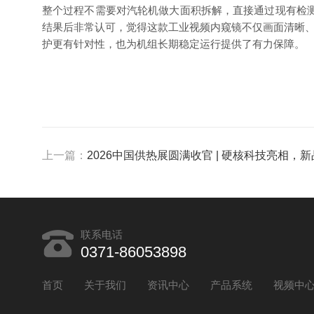
整个过程不需要对汽轮机做
大面积拆解，
直接通过现有检
结果后非常认可，觉得
这款工业视频
内窥镜不仅画面清晰
护更有针对性，也为机组长期稳定运行提供了
有力保障
。
上一篇：
2026中国供热展圆满收官 | 硬核科技亮相，
联系电话
0371-86053898
首页
关于我们
资讯中心
产品系统
视频中