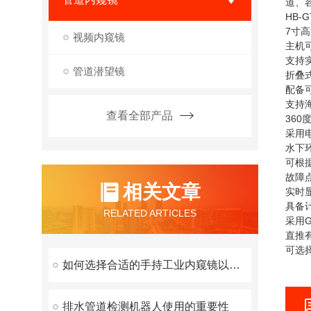
道、
HB-
7寸
视频内窥镜
主机
支持
管道潜望镜
折叠
配备
支持
查看全部产品
360
采用
水下
可根
故障
相关文章
实时
具备
RELATED ARTICLES
采用
直推
可选择
如何选择合适的手持工业内窥镜以满足不同检测需求？
排水管道检测机器人使用的重要性